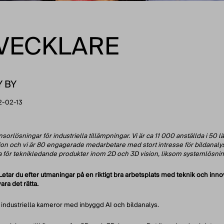
VECKLARE
Y BY
2-02-13
rlösningar för industriella tillämpningar. Vi är ca 11 000 anställda i 50 l
ion och vi är 80 engagerade medarbetare med stort intresse för bildanalys o
 för teknikledande produkter inom 2D och 3D vision, liksom systemlösningar
tar du efter utmaningar på en riktigt bra arbetsplats med teknik och inn
ra det rätta.
industriella kameror med inbyggd AI och bildanalys.