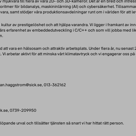
 av mjukvara till flera av våra 2D- och 3D-kameror. Det är en bred och int
goritmer för bildanalys, maskininlärning (AI) och cybersäkerhet. Tillsamma
vara, samt stödjer våra produktionsavdelningar runt om i världen för att lev
n kultur av prestigelöshet och att hjälpa varandra. Vi ligger i framkant av in
 par års erfarenhet av embeddedutveckling i C/C++ och som vill jobba med li
n.
att vara en hälsosam och attraktiv arbetsplats. Under flera år, nu senast 20
i arbetar aktivt för att minska vårt klimatavtryck och vi engagerar oss på o
han.haggstrom@sick.se, 013-362162
ick.se, 0739-209950
de urval och tillsätter tjänsten så snart vi har hittat rätt person.