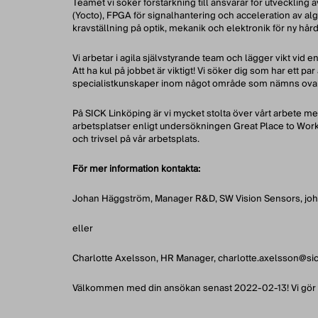
Teamet vi söker förstärkning till ansvarar för utveckling
(Yocto), FPGA för signalhantering och acceleration av al
kravställning på optik, mekanik och elektronik för ny hård
Vi arbetar i agila självstyrande team och lägger vikt vid e
Att ha kul på jobbet är viktigt! Vi söker dig som har ett
specialistkunskaper inom något område som nämns ova
På SICK Linköping är vi mycket stolta över vårt arbete med 
arbetsplatser enligt undersökningen Great Place to Work. V
och trivsel på vår arbetsplats.
För mer information kontakta:
Johan Häggström, Manager R&D, SW Vision Sensors, jo
eller
Charlotte Axelsson, HR Manager, charlotte.axelsson@s
Välkommen med din ansökan senast 2022-02-13! Vi gör löpan