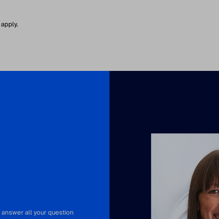
 apply.
 answer all your question