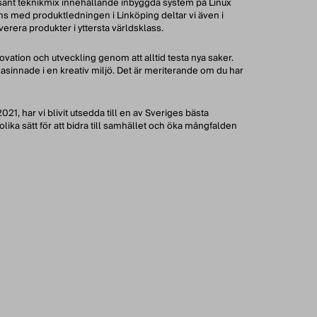
ressant teknikmix innehållande inbyggda system på Linux
ns med produktledningen i Linköping deltar vi även i
erera produkter i yttersta världsklass.
novation och utveckling genom att alltid testa nya saker.
kasinnade i en kreativ miljö. Det är meriterande om du har
21, har vi blivit utsedda till en av Sveriges bästa
lika sätt för att bidra till samhället och öka mångfalden